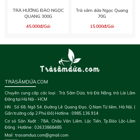
TRÀ HƯƠNG ĐÀO NGỌC
Trà sâm dứa Ngọc Quang
QUANG 300G
70G
45.000đ/Gói
15.000đ/Gói
TRÀSÂMDỨA.COM
Chuyên cung cấp các loại : Trà Sâm Dứa, trà Đà Nẵng, trà Lài Lâm
Đồng tại Hà Nội - HCM
HN : Số 68, Ngõ 54, Đường Lê Quang Đạo, Q.Nam Từ liêm, Hà Nội. (
Gần trường cấp 2 Phú Đô) Hotline : 0985.136.914
Cơ sỏ Sản Xuất : 78A, Châu Văn Liêm, Lộc Tiến, Tp.Bảo Lộc-Lâm
Đồng : Hotline : 02633868485
Mail : trasamdua.com@gmail.com